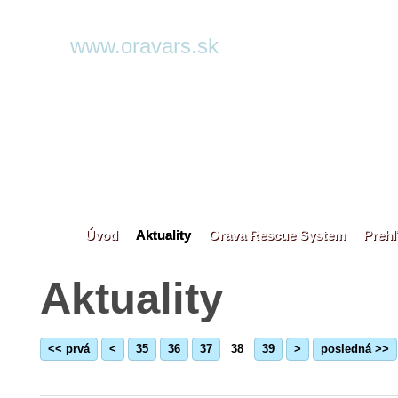
www.oravars.sk
Úvod
Aktuality
Orava Rescue System
Prehľ
Aktuality
<< prvá
<
35
36
37
38
39
>
posledná >>