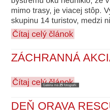
bystrému oku neuniklo, že 
mimo trasy, je viacej stôp. V
skupinu 14 turistov, medzi n
Čítaj celý článok
ZÁCHRANNÁ AKCI
Čítaj celý článok
Galéria má
25
fotografií.
DEŇ ORAVA RESC