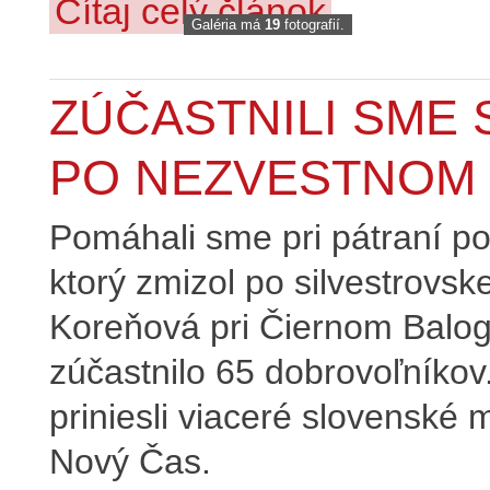
Čítaj celý článok
Galéria má
19
fotografií.
ZÚČASTNILI SME 
PO NEZVESTNOM 
Pomáhali sme pri pátraní p
ktorý zmizol po silvestrovske
Koreňová pri Čiernom Balogu.
zúčastnilo 65 dobrovoľníkov.
priniesli viaceré slovenské
Nový Čas.