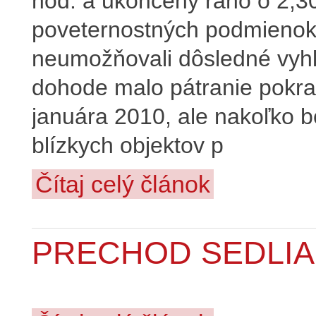
hod. a ukončený ráno o 2,3
poveternostných podmienok 
neumožňovali dôsledné vyhľ
dohode malo pátranie pokra
januára 2010, ale nakoľko 
blízkych objektov p
Čítaj celý článok
PRECHOD SEDLI