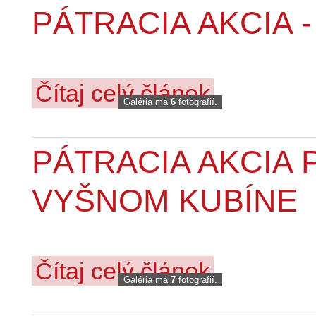
PÁTRACIA AKCIA 
Čítaj celý článok
Galéria má
6
fotografií.
PÁTRACIA AKCIA
VYŠNOM KUBÍNE
Čítaj celý článok
Galéria má
7
fotografií.