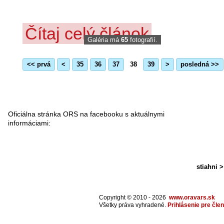
Čítaj celý článok
Galéria má
65
fotografií.
<< prvá
<
35
36
37
38
39
>
posledná >>
FACEBOOK
PRE
ORS
Oficiálna stránka ORS na facebooku s aktuálnymi
informáciami:
Stiahnite 
WWW.FACEBOOK.COM/ORAVARESCUESYSTEM
prezentác
formáte M
8,7MB)
stiahni >
Copyright © 2010 - 2026
www.oravars.sk
Všetky práva vyhradené.
Prihlásenie pre čle